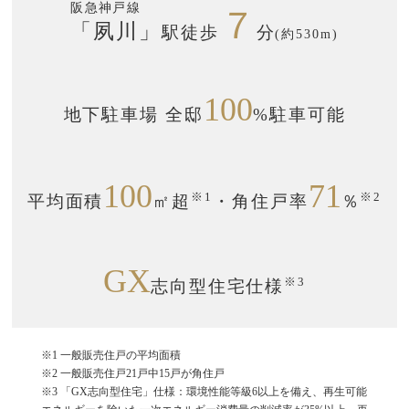
阪急神戸線
７
「夙川」
駅徒歩
分
(約530m)
100
地下駐車場 全邸
%駐車可能
100
71
※1
※2
平均面積
㎡超
・角住戸率
％
GX
※3
志向型住宅仕様
※1 一般販売住戸の平均面積
※2 一般販売住戸21戸中15戸が角住戸
※3 「GX志向型住宅」仕様：環境性能等級6以上を備え、再生可能