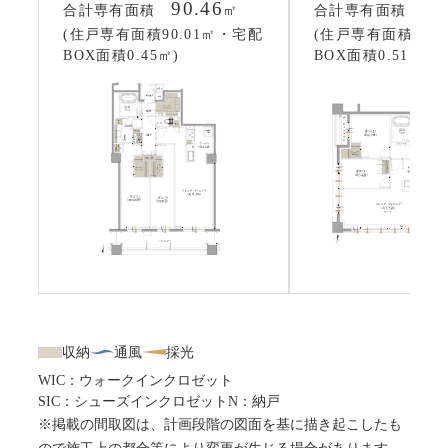
90.46
10
合計専有面積
㎡
合計専有面積
(住戸専有面積90.01㎡・宅配
(住戸専有面積99.
BOX面積0.45㎡)
BOX面積0.51㎡)
収納
通風
採光
WIC：ウォークインクロゼット
SIC：シューズインクロゼット
N：納戸
※掲載の間取図は、計画段階の図面を基に描き起こしたも
ので施工上の都合等により変更が生じる場合があります。