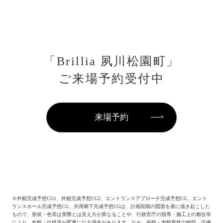
「Brillia 夙川松園町」
ご来場予約受付中
来場予約
※
外観完成予想CG1、外観完成予想CG2、エントランスアプローチ完成予想CG、エント
ランスホール完成予想CG、共用廊下完成予想CGは、計画段階の図面を基に描き起こした
もので、形状・色等は実際とは見え方が異なることや、行政官庁の指導・施工上の都合等
により、外観・仕様等が変更になる場合があります。なお、外観・内観形状の細部、設備