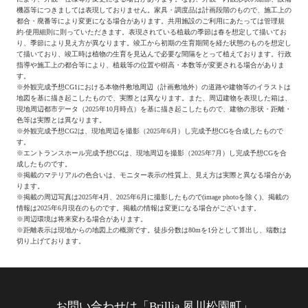
機器等につきましては表現しておりません。家具・調度品は計画段階のもので、施工上の
都合・廃番等により変更になる場合があります。共用施設のご利用にあたっては管理規
約‧使用細則に則っていただきます。表現されている植栽の季節は春を想定して描いてお
り、季節により見え方が異なります。竣工から初期の生育期間を経た状態のものを想定し
て描いており、竣工時は植物の生育を見込んで必要な間隔をとって植えております。行政
指導や施工上の都合等により、植栽等の位置や樹高・本数等が変更される場合がありま
す。
※
外観完成予想CG1における本物件敷地周辺（計画敷地外）の道路や建物等のイラストは
地図を基に描き起こしたもので、実際とは異なります。また、周辺建物を表現した箱は、
現地周辺都市データ（2025年10月時点）を基に描き起こしたもので、建物の形状・距離・
色等は実際とは異なります。
※
外観完成予想CG2は、現地周辺を撮影（2025年6月）し完成予想CGを合成したもので
す。
※
エントランスホール完成予想CGは、現地周辺を撮影（2025年7月）し完成予想CGを合
成したものです。
※
掲載のマテリアルの色合いは、モニター表示の性質上、見え方は実際と異なる場合があ
ります。
※
掲載の周辺写真は2025年4月、2025年6月に撮影したもので(image photoを除く)、掲載の
情報は2025年6月現在のものです。掲載の情報は変更になる場合がございます。
※
周辺環境は将来変わる場合があります。
※
距離表示は現地からの地図上の概測です。徒歩分数は80mを1分として算出し、端数は
切り上げております。
お問い合わせは「Brillia 夙川松園町」