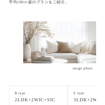
平均100㎡超のプランをご紹介。
image photo
B type
E type
2LDK
+
2WIC+SIC
3LDK
+
2WIC