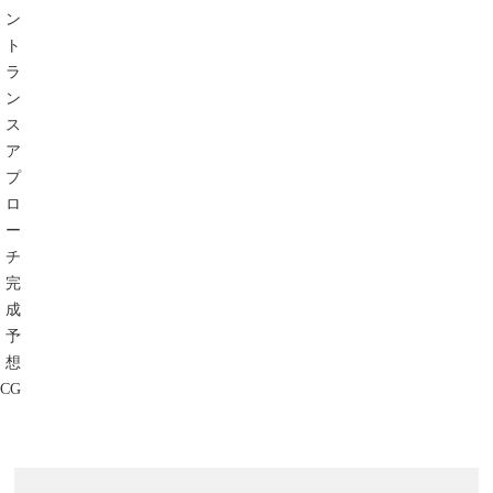
ン
ト
ラ
ン
ス
ア
プ
ロ
ー
チ
完
成
予
想
CG